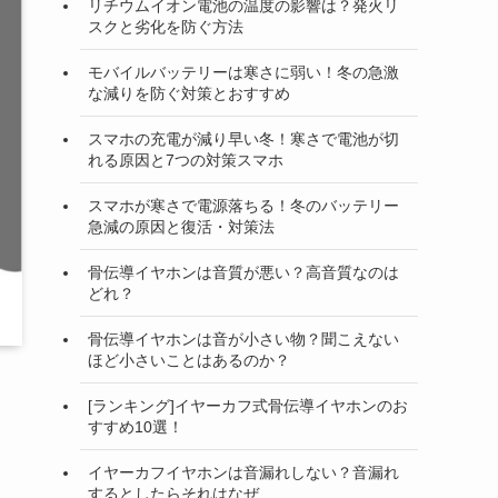
リチウムイオン電池の温度の影響は？発火リ
スクと劣化を防ぐ方法
モバイルバッテリーは寒さに弱い！冬の急激
な減りを防ぐ対策とおすすめ
スマホの充電が減り早い冬！寒さで電池が切
れる原因と7つの対策スマホ
スマホが寒さで電源落ちる！冬のバッテリー
急減の原因と復活・対策法
骨伝導イヤホンは音質が悪い？高音質なのは
どれ？
骨伝導イヤホンは音が小さい物？聞こえない
ほど小さいことはあるのか？
[ランキング]イヤーカフ式骨伝導イヤホンのお
すすめ10選！
イヤーカフイヤホンは音漏れしない？音漏れ
するとしたらそれはなぜ