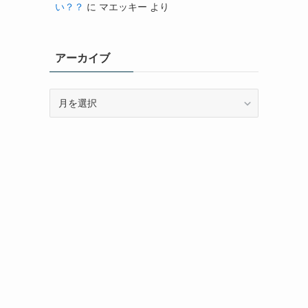
い？？
に
マエッキー
より
アーカイブ
ア
ー
カ
イ
ブ
う