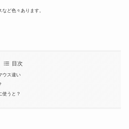
スなど色々あります。
目次
マウス違い
？
に使うと？