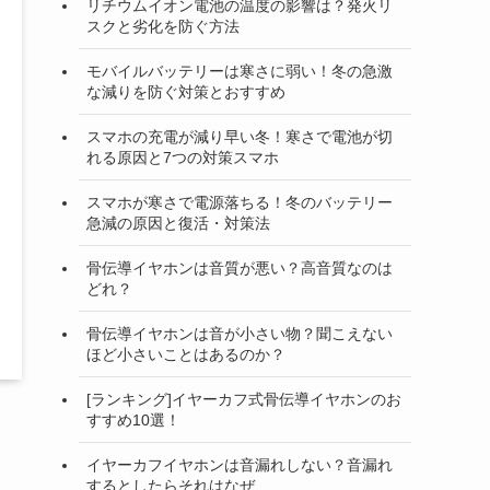
リチウムイオン電池の温度の影響は？発火リ
スクと劣化を防ぐ方法
モバイルバッテリーは寒さに弱い！冬の急激
な減りを防ぐ対策とおすすめ
スマホの充電が減り早い冬！寒さで電池が切
れる原因と7つの対策スマホ
スマホが寒さで電源落ちる！冬のバッテリー
急減の原因と復活・対策法
骨伝導イヤホンは音質が悪い？高音質なのは
どれ？
骨伝導イヤホンは音が小さい物？聞こえない
ほど小さいことはあるのか？
[ランキング]イヤーカフ式骨伝導イヤホンのお
すすめ10選！
イヤーカフイヤホンは音漏れしない？音漏れ
するとしたらそれはなぜ