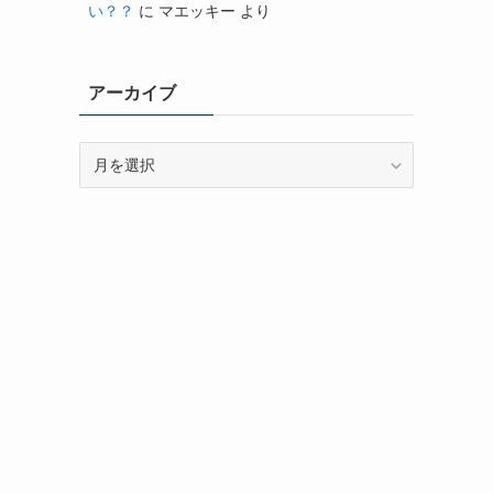
い？？
に
マエッキー
より
アーカイブ
ア
ー
カ
イ
ブ